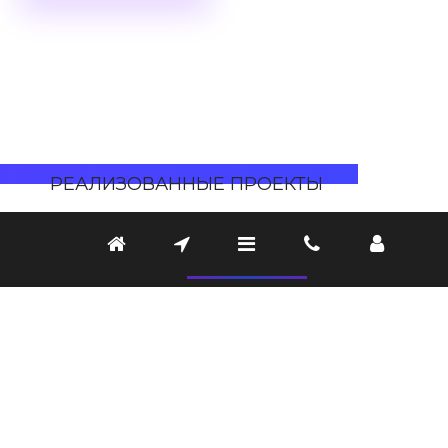
ПРОИЗВОДСТВО
РЕАЛИЗОВАННЫЕ ПРОЕКТЫ
ПРОИЗВОДСТВО
В последние годы наша компания демонстрирует
впечатляющий рост, что объясняется стратегическим подходом
к развитию и высокому качеству продукции. Мы активно
инвестируем в испытательное оборудование, которое
позволяет проводить высокоточные тесты и гарантировать
надежность наших изделий. Это неотъемлемая часть нашего
производственного процесса, обеспечивающая соответствие
самым строгим стандартам